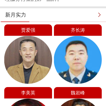
新月实力
贾爱强
齐长涛
李美英
魏岩峰